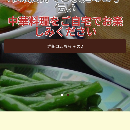
料理店❞
伝い
❝冷凍でも心温まる
中華料理をご自宅でお楽
味わい❞
しみください
詳細はこちら その2
詳細はこちら