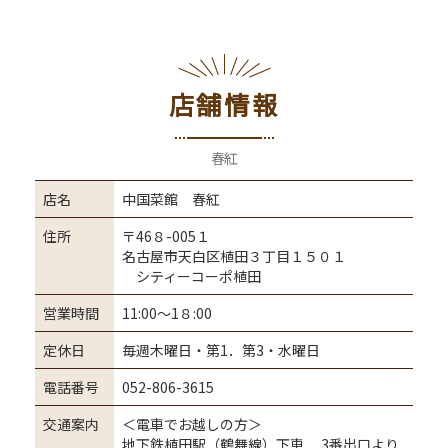
店舗情報
春紅
店名
中国菜館 春紅
住所
〒46８-005１
名古屋市天白区植田３丁目１５０１
シティーコーポ植田
営業時間
11:00～1８:00
定休日
毎週木曜日・第1．第3・水曜日
電話番号
052-806-3615
交通案内
＜電車でお越しの方＞
地下鉄植田駅（鶴舞線）下車 3番出口より