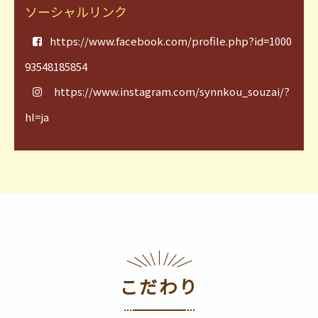
ソーシャルリンク
https://www.facebook.com/profile.php?id=1000
93548185854
https://www.instagram.com/synnkou_souzai/?
hl=ja
こだわり