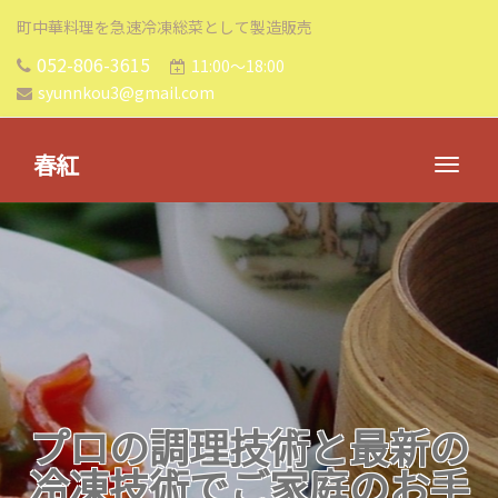
町中華料理を急速冷凍総菜として製造販売
052-806-3615
11:00～18:00
syunnkou3@gmail.com
春紅
急速冷凍はライフスタイルを
プロの調理技術と最新の
崩さず
❝いつでもそこが中華
冷凍技術でご家庭のお手